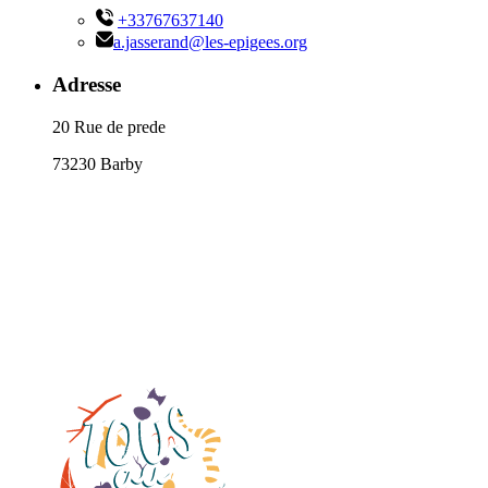
+33767637140
a.jasserand@les-epigees.org
Adresse
20 Rue de prede
73230 Barby