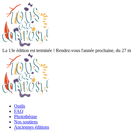
La 13e édition est terminée ! Rendez-vous l'année prochaine, du 27 ma
Outils
FAQ
Photothèque
Nos soutiens
Anciennes éditions