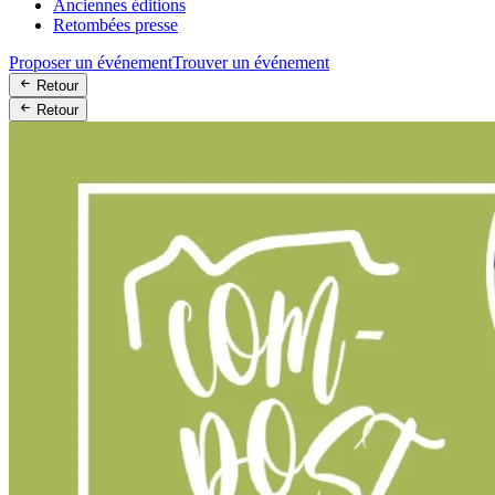
Anciennes éditions
Retombées presse
Proposer un événement
Trouver un événement
Retour
Retour