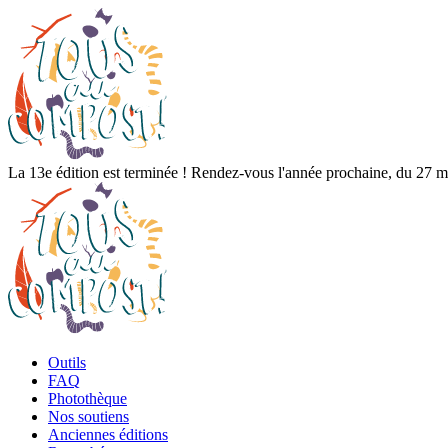
La 13e édition est terminée ! Rendez-vous l'année prochaine, du 27 ma
Outils
FAQ
Photothèque
Nos soutiens
Anciennes éditions