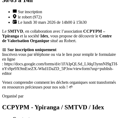
Sur inscription
le robert (972)
Le lundi 30 mars 2026 de 14h00 à 15h30
Le
SMTVD
, en collaboration avec l’association
CCPYPM –
Ypiranga
et la société
Idex
, vous propose de découvrir le
Centre
de Valorisation Organique
situé au Robert.
📅
Sur inscription uniquement
Inscrivez-vous par téléphone ou via le lien pour remplir le formulaire
en ligne
: https://docs.google.com/forms/d/e/1FAIpQLSd_LJdqJ3ynnNI9gTH
nYs9pr9X9mEseZX-Wkd1DaZD_5P3sw/viewform?usp=publish-
editor
Venez comprendre comment les déchets organiques sont transformés
en ressources précieuses pour nos sols ! 🌱
Organisé par
CCPYPM - Ypiranga / SMTVD / Idex